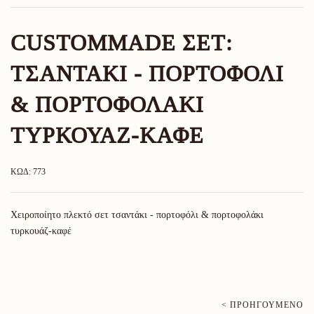
CUSTOMMADE ΣΕΤ:
ΤΣΑΝΤΆΚΙ - ΠΟΡΤΟΦΌΛΙ
& ΠΟΡΤΟΦΟΛΆΚΙ
ΤΥΡΚΟΥΆΖ-ΚΑΦΈ
ΚΩΔ: 773
Χειροποίητο πλεκτό σετ τσαντάκι - πορτοφόλι & πορτοφολάκι
τυρκουάζ-καφέ
< ΠΡΟΗΓΟΎΜΕΝΟ